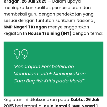
Kragan, 26 Juli 2025
— Dalam upaya
meningkatkan kualitas pembelajaran dan
membekali guru dengan pendekatan yang
sesuai dengan tuntutan Kurikulum Nasional,
SMP Negeri 1 Kragan
menyelenggarakan
kegiatan
In House Training (IHT)
dengan tema:
“Penerapan Pembelajaran
Mendalam untuk Meningkatkan
Cara Berpikir Kritis pada Murid”
Kegiatan ini dilaksanakan pada
Sabtu, 26 Juli
2025
bertempat di
aula lantai 2 SMP Negeri 1