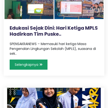
,
a
T
r
a
n
v
e
Edukasi Sejak Dini: Hari Ketiga MPLS
l
Hadirkan Tim Puske..
P
a
l
SPENSAKRANEWS – Memasuki hari ketiga Masa
e
Pengenalan Lingkungan Sekolah (MPLS), suasana di
m
sek..
b
a
Selengkapnya
n
g
L
a
m
p
u
n
g