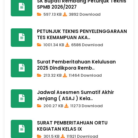
SK Bupati Rembang Petunjuk Teknis
SPMB 2026/2027
597.13 KB
3892 Download
PETUNJUK TEKNIS PENYELENGGARAAN
TES KEMAMPUAN AKA..
1001.34 KB
6586 Download
Surat Pemberitahuan Kelulusan
2025 Dindikpora Remb..
213.32 KB
11464 Download
Jadwal Asesmen Sumatif Akhir
Jenjang ( ASAJ ) Kela..
200.27 KB
11273 Download
SURAT PEMBERITAHUAN ORTU
KEGIATAN KELAS IX
301.5 KB
11921 Download