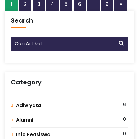
1
2
3
4
5
6
..
9
»
Search
Category
6
Adiwiyata
0
Alumni
0
Info Beasiswa