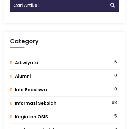
,
a
T
r
a
n
v
e
l
Category
P
a
l
e
6
Adiwiyata
m
b
0
a
Alumni
n
g
0
Info Beasiswa
L
a
68
Informasi Sekolah
m
p
u
5
Kegiatan OSIS
n
g