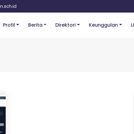
.sch.id
Profil
Berita
Direktori
Keunggulan
L