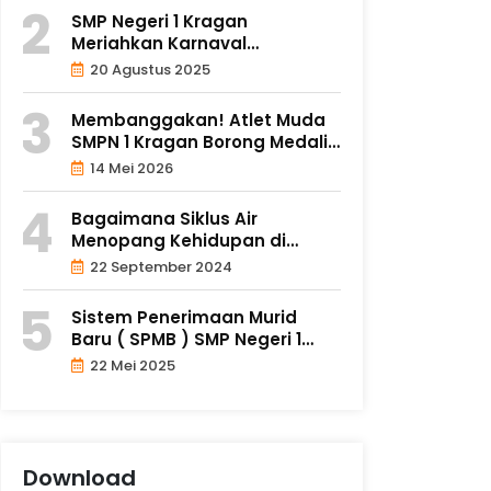
SMP Negeri 1 Kragan
Meriahkan Karnaval
Kecamatan Kragan..
20 Agustus 2025
Membanggakan! Atlet Muda
SMPN 1 Kragan Borong Medali
di..
14 Mei 2026
Bagaimana Siklus Air
Menopang Kehidupan di
Bumi?
22 September 2024
Sistem Penerimaan Murid
Baru ( SPMB ) SMP Negeri 1
Krag..
22 Mei 2025
Download