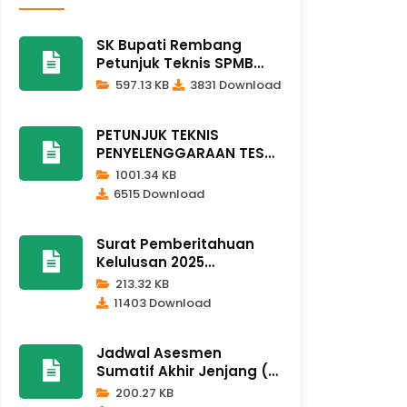
SK Bupati Rembang
Petunjuk Teknis SPMB
2026/2027
597.13 KB
3831 Download
PETUNJUK TEKNIS
PENYELENGGARAAN TES
KEMAMPUAN AKA..
1001.34 KB
6515 Download
Surat Pemberitahuan
Kelulusan 2025
Dindikpora Remb..
213.32 KB
11403 Download
Jadwal Asesmen
Sumatif Akhir Jenjang (
ASAJ ) Kela..
200.27 KB