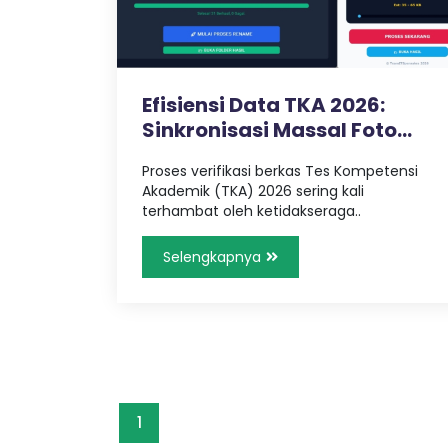
g
n
g
,
a
T
r
Efisiensi Data TKA 2026:
a
Sinkronisasi Massal Foto
n
v
Siswa..
e
Proses verifikasi berkas Tes Kompetensi
l
Akademik (TKA) 2026 sering kali
P
terhambat oleh ketidakseraga..
a
l
Selengkapnya
e
m
b
a
n
g
L
a
m
1
p