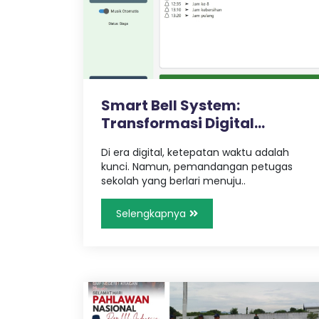
p
u
n
g
Smart Bell System:
Transformasi Digital
Manajemen Waktu..
Di era digital, ketepatan waktu adalah
kunci. Namun, pemandangan petugas
sekolah yang berlari menuju..
Selengkapnya