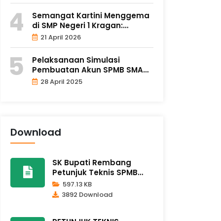
Semangat Kartini Menggema
di SMP Negeri 1 Kragan:
Upaca..
21 April 2026
Pelaksanaan Simulasi
Pembuatan Akun SPMB SMA
SMK Tahun..
28 April 2025
Download
SK Bupati Rembang
Petunjuk Teknis SPMB
2026/2027
597.13 KB
3892 Download