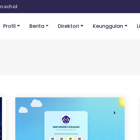
.sch.id
Profil
Berita
Direktori
Keunggulan
L