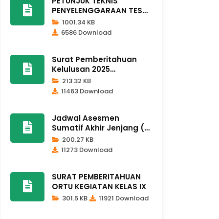
PETUNJUK TEKNIS
PENYELENGGARAAN TES
KEMAMPUAN AKA..
1001.34 KB
6586 Download
Surat Pemberitahuan
Kelulusan 2025
Dindikpora Remb..
213.32 KB
11463 Download
Jadwal Asesmen
Sumatif Akhir Jenjang (
ASAJ ) Kela..
200.27 KB
11273 Download
SURAT PEMBERITAHUAN
ORTU KEGIATAN KELAS IX
301.5 KB
11921 Download