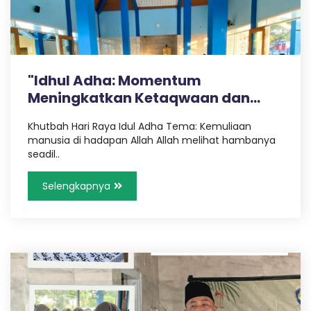
,
a
T
r
a
n
v
e
"Idhul Adha: Momentum
l
Meningkatkan Ketaqwaan dan
P
a
Kemuli..
l
Khutbah Hari Raya Idul Adha Tema: Kemuliaan
e
manusia di hadapan Allah Allah melihat hambanya
m
seadil..
b
a
Selengkapnya
n
g
L
a
m
p
u
n
g