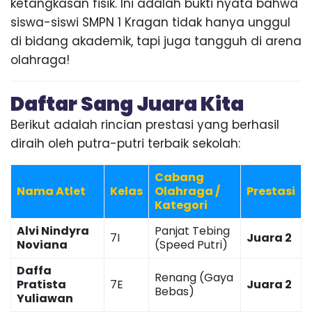
ketangkasan fisik. Ini adalah bukti nyata bahwa
siswa-siswi SMPN 1 Kragan tidak hanya unggul
di bidang akademik, tapi juga tangguh di arena
olahraga!
Daftar Sang Juara Kita
Berikut adalah rincian prestasi yang berhasil
diraih oleh putra-putri terbaik sekolah:
Cabang
Nama Atlet
Kelas
Olahraga /
Prestasi
Kategori
Alvi Nindyra
Panjat Tebing
7I
Juara 2
Noviana
(Speed Putri)
Daffa
Renang (Gaya
Pratista
7E
Juara 2
Bebas)
Yuliawan