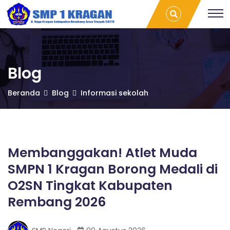
S
Membanggakan!
T
Atlet Muda SMPN
r
1 Kragan Borong
a
M
Medali di O2SN
v
Tingkat
e
Kabupaten
l
P
Rembang 2026 |
L
Blog
SMP 1 Kragan
a
m
1
Beranda
Blog
Informasi sekolah
p
u
n
K
g
P
r
a
Membanggakan! Atlet Muda
l
SMPN 1 Kragan Borong Medali di
e
a
m
O2SN Tingkat Kabupaten
b
Rembang 2026
a
g
n
g