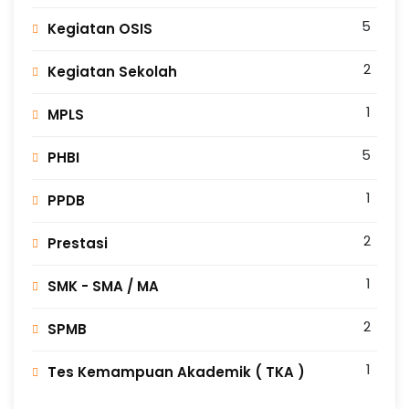
5
Kegiatan OSIS
2
Kegiatan Sekolah
1
MPLS
5
PHBI
1
PPDB
2
Prestasi
1
SMK - SMA / MA
2
SPMB
1
Tes Kemampuan Akademik ( TKA )