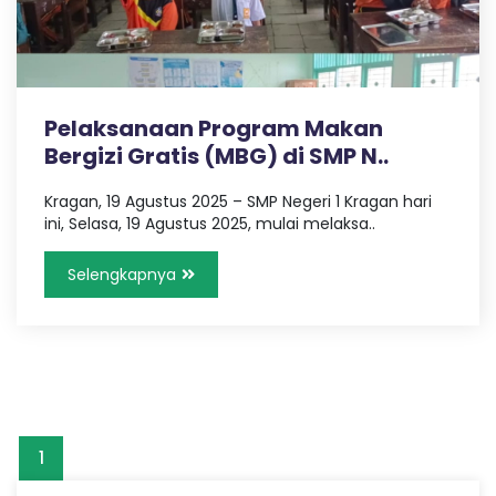
,
a
T
r
a
n
v
e
Pelaksanaan Program Makan
l
Bergizi Gratis (MBG) di SMP N..
P
a
l
Kragan, 19 Agustus 2025 – SMP Negeri 1 Kragan hari
e
ini, Selasa, 19 Agustus 2025, mulai melaksa..
m
b
Selengkapnya
a
n
g
L
a
m
p
u
1
n
g