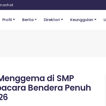
.sch.id
Profil
Berita
Direktori
Keunggulan
L
 Menggema di SMP
Upacara Bendera Penuh
26