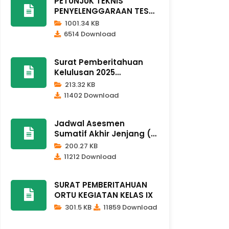
PETUNJUK TEKNIS
PENYELENGGARAAN TES
KEMAMPUAN AKA..
1001.34 KB
6514 Download
Surat Pemberitahuan
Kelulusan 2025
Dindikpora Remb..
213.32 KB
11402 Download
Jadwal Asesmen
Sumatif Akhir Jenjang (
ASAJ ) Kela..
200.27 KB
11212 Download
SURAT PEMBERITAHUAN
ORTU KEGIATAN KELAS IX
301.5 KB
11859 Download