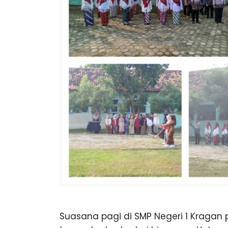
u
n
g
Suasana pagi di SMP Negeri 1 Kragan 