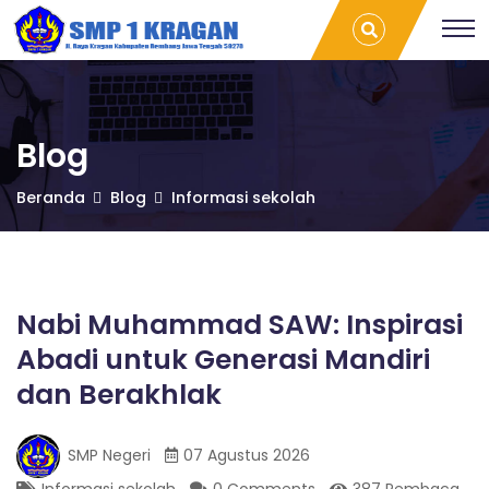
S
Nabi
T
Muhammad
r
SAW:
a
M
Inspirasi
v
Abadi untuk
e
Generasi
l
P
Mandiri dan
L
Blog
Berakhlak |
a
SMP 1
m
1
Beranda
Blog
Informasi sekolah
Kragan
p
u
n
K
g
P
r
a
Nabi Muhammad SAW: Inspirasi
l
Abadi untuk Generasi Mandiri
e
a
m
dan Berakhlak
b
a
g
n
SMP Negeri
07 Agustus 2026
g