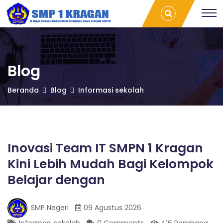
S
Inovasi
T
Team IT
r
SMPN 1
a
M
Kragan
v
Kini Lebih
e
Mudah
l
P
Bagi
L
Blog
Kelompok
a
Belajar
m
1
Beranda
Blog
Informasi sekolah
dengan |
p
SMP 1
u
Kragan
n
K
g
P
r
a
Inovasi Team IT SMPN 1 Kragan
l
Kini Lebih Mudah Bagi Kelompok
e
a
m
Belajar dengan
b
a
g
n
SMP Negeri
09 Agustus 2026
g