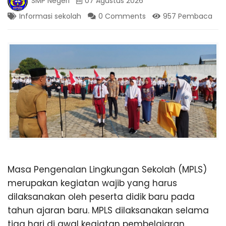
SMP Negeri
07 Agustus 2026
,
a
T
Informasi sekolah
0 Comments
957 Pembaca
r
a
n
v
e
l
P
a
l
e
m
b
a
n
g
L
Masa Pengenalan Lingkungan Sekolah (MPLS)
a
merupakan kegiatan wajib yang harus
m
p
dilaksanakan oleh peserta didik baru pada
u
tahun ajaran baru. MPLS dilaksanakan selama
n
tiga hari di awal kegiatan pembelajaran.
g