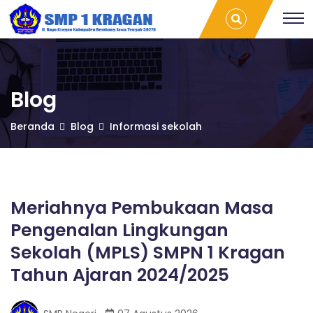
S
Meriahnya
T
Pembukaan
r
Masa
a
M
Pengenalan
v
Lingkungan
e
Sekolah
l
P
(MPLS)
L
Blog
SMPN 1
a
Kragan
m
1
Beranda
Blog
Informasi sekolah
Tahun
p
Ajaran
u
2024/2025 |
n
K
SMP 1
g
Kragan
P
r
a
Meriahnya Pembukaan Masa
l
Pengenalan Lingkungan
e
a
m
Sekolah (MPLS) SMPN 1 Kragan
b
Tahun Ajaran 2024/2025
a
g
n
g