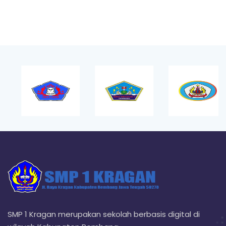
SMP 1 Kragan merupakan sekolah berbasis digital di