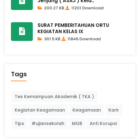
Jenjang ( ASAJ ) Kela..
200.27 KB
11201 Download
SURAT PEMBERITAHUAN ORTU
KEGIATAN KELAS IX
301.5 KB
11846 Download
Tags
Tes Kemampuan Akademik ( TKA )
Kegiatan Keagamaan
Keagamaan
Karir
Tips
#ujiansekolah
MGB
Anti Korupsi