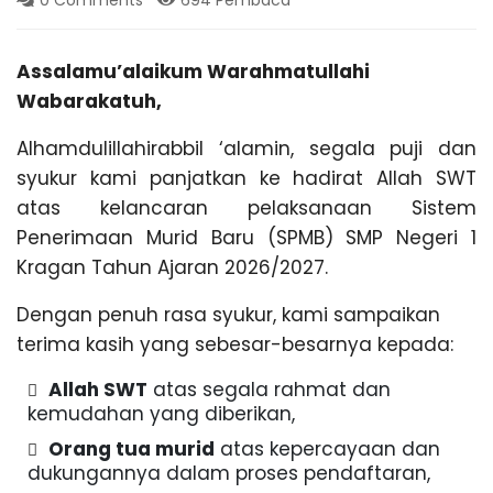
0 Comments
694 Pembaca
,
a
T
r
a
Assalamu’alaikum Warahmatullahi
n
v
Wabarakatuh,
e
l
Alhamdulillahirabbil ‘alamin, segala puji dan
P
syukur kami panjatkan ke hadirat Allah SWT
a
l
atas kelancaran pelaksanaan Sistem
e
Penerimaan Murid Baru (SPMB) SMP Negeri 1
m
Kragan Tahun Ajaran 2026/2027.
b
a
n
Dengan penuh rasa syukur, kami sampaikan
g
terima kasih yang sebesar-besarnya kepada:
L
a
Allah SWT
atas segala rahmat dan
m
kemudahan yang diberikan,
p
u
Orang tua murid
atas kepercayaan dan
n
dukungannya dalam proses pendaftaran,
g