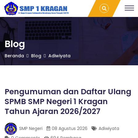
S
Pengumuman
T
dan Daftar
r
Ulang SPMB
a
M
SMP Negeri 1
v
Kragan Tahun
e
Ajaran
l
P
2026/2027 |
L
Blog
SMP 1 Kragan
a
m
1
Beranda
Blog
Adiwiyata
p
u
n
K
g
P
r
a
Pengumuman dan Daftar Ulang
l
SPMB SMP Negeri 1 Kragan
e
a
m
Tahun Ajaran 2026/2027
b
a
g
n
SMP Negeri
08 Agustus 2026
Adiwiyata
g