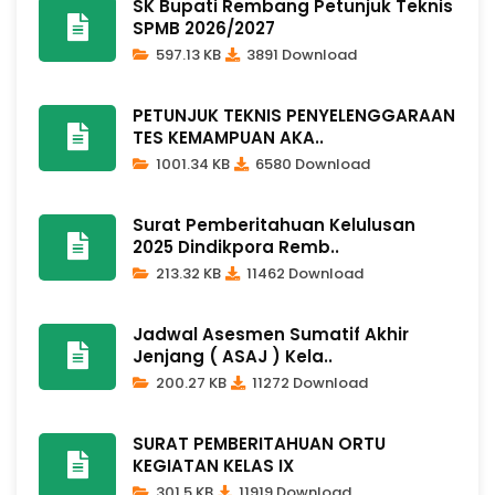
SK Bupati Rembang Petunjuk Teknis
SPMB 2026/2027
597.13 KB
3891 Download
PETUNJUK TEKNIS PENYELENGGARAAN
TES KEMAMPUAN AKA..
1001.34 KB
6580 Download
Surat Pemberitahuan Kelulusan
2025 Dindikpora Remb..
213.32 KB
11462 Download
Jadwal Asesmen Sumatif Akhir
Jenjang ( ASAJ ) Kela..
200.27 KB
11272 Download
SURAT PEMBERITAHUAN ORTU
KEGIATAN KELAS IX
301.5 KB
11919 Download