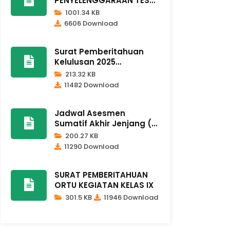
PENYELENGGARAAN TES
KEMAMPUAN AKA..
1001.34 KB
6606 Download
Surat Pemberitahuan
Kelulusan 2025
Dindikpora Remb..
213.32 KB
11482 Download
Jadwal Asesmen
Sumatif Akhir Jenjang (
ASAJ ) Kela..
200.27 KB
11290 Download
SURAT PEMBERITAHUAN
ORTU KEGIATAN KELAS IX
301.5 KB
11946 Download