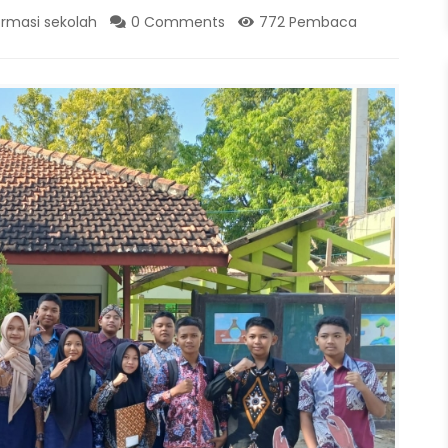
ormasi sekolah
0 Comments
772 Pembaca