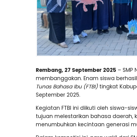
u
n
g
Rembang, 27 September 2025
– SMP N
membanggakan. Enam siswa berhasi
Tunas Bahasa Ibu (FTBI)
tingkat Kabup
September 2025.
Kegiatan FTBI ini diikuti oleh siswa
tujuan melestarikan bahasa daerah, 
menumbuhkan kecintaan generasi mud