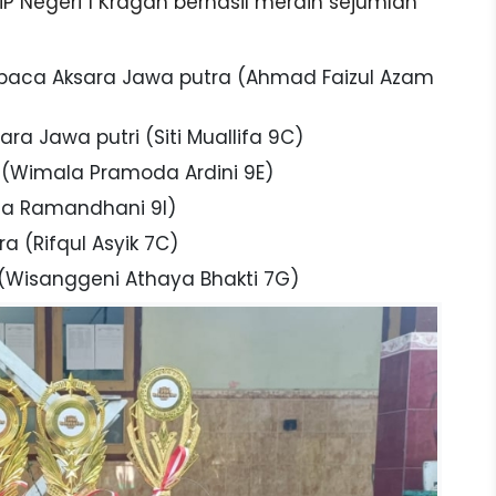
SMP Negeri 1 Kragan berhasil meraih sejumlah
baca Aksara Jawa putra (Ahmad Faizul Azam
a Jawa putri (Siti Muallifa 9C)
 (Wimala Pramoda Ardini 9E)
nda Ramandhani 9I)
 (Rifqul Asyik 7C)
Wisanggeni Athaya Bhakti 7G)