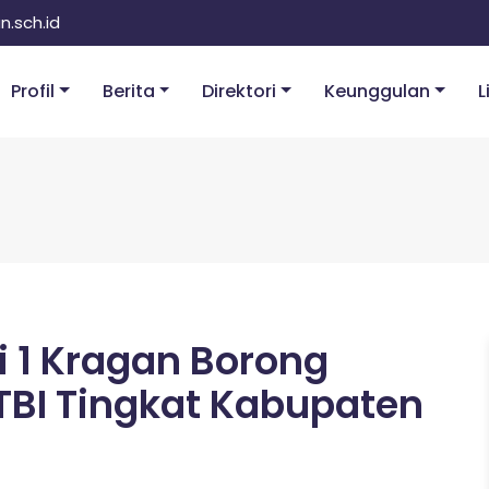
.sch.id
Profil
Berita
Direktori
Keunggulan
L
i 1 Kragan Borong
FTBI Tingkat Kabupaten