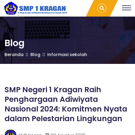
S
SMP Negeri 1
T
Kragan Raih
r
Penghargaan
a
M
Adiwiyata
v
Nasional
e
2024:
l
P
Komitmen
L
Blog
Nyata dalam
a
Pelestarian
m
1
Beranda
Blog
Informasi sekolah
Lingkungan |
p
SMP 1 Kragan
u
n
K
g
P
r
a
SMP Negeri 1 Kragan Raih
l
Penghargaan Adiwiyata
e
a
m
Nasional 2024: Komitmen Nyata
b
dalam Pelestarian Lingkungan
a
g
n
g